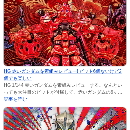
HG 赤いガンダムを素組みレビュー! ビット6個ないけど2
個でも楽しい
HG 1/144 赤いガンダムを素組みレビューする。なんとい
っても大注目のビットが付属して、赤いガンダムの6ヶ所
に取り付けられるのも楽しいガンプラだ。プ
記事を読む