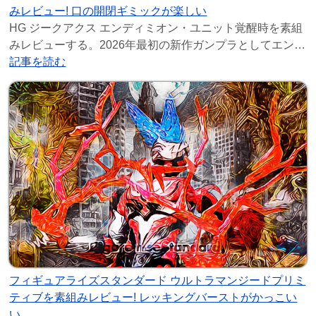
みレビュー! 口の開閉ギミックが楽しい
HG ジークアクス エンディミオン・ユニット覚醒時を素組
みレビューする。2026年最初の新作ガンプラとしてエンデ
ィミオン・ユニット覚醒時のジークアクスが
記事を読む
フィギュアライズスタンダード ウルトラマンジードプリミ
ティブを素組みレビュー! レッキングバーストがかっこい
い