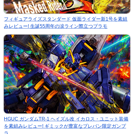
フィギュアライズスタンダード 仮面ライダー新1号を素組
みレビュー! 生誕55周年の涙ライン際立つプラモ
HGUC ガンダムTR-1 ヘイズル改 イカロス・ユニット装備
を素組みレビュー! ギミックが豊富なプレバン限定ガンプ
ラ