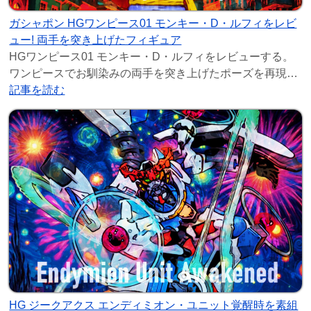
ガシャポン HGワンピース01 モンキー・D・ルフィをレビ
ュー! 両手を突き上げたフィギュア
HGワンピース01 モンキー・D・ルフィをレビューする。
ワンピースでお馴染みの両手を突き上げたポーズを再現し
たガチャガチャフィギュアだ。もちろん麦わら帽
記事を読む
HG ジークアクス エンディミオン・ユニット覚醒時を素組