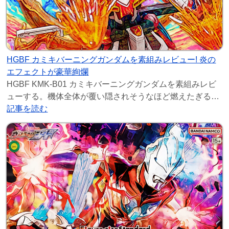
HGBF カミキバーニングガンダムを素組みレビュー! 炎の
エフェクトが豪華絢爛
HGBF KMK-B01 カミキバーニングガンダムを素組みレビ
ューする。機体全体が覆い隠されそうなほど燃えたぎる炎
の文様エフェクトのクリアパーツが豪華絢
記事を読む