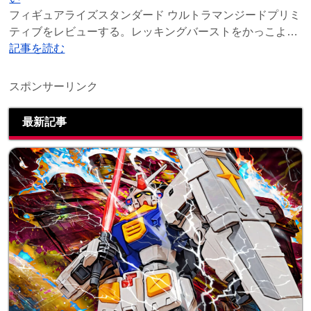
フィギュアライズスタンダード ウルトラマンジードプリミ
ティブをレビューする。レッキングバーストをかっこよく
再現した、ウルトラマンジードプリミティブのプラ
記事を読む
スポンサーリンク
最新記事