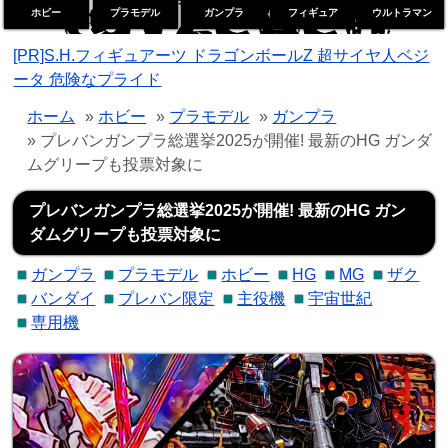
ホビー
プラモデル
ガンプラ
フィギュア
ウルトラマン
トイゼデン
[PR]S.H.フィギュアーツ ドラゴンボールZ 超サイヤ人ベジ
ータ 危険なプライド
ホーム
»
ホビー
»
プラモデル
»
ガンプラ
» プレバンガンプラ総選挙2025が開催! 最新のHG ガンダ
ムグリープも投票対象に
プレバンガンプラ総選挙2025が開催! 最新のHG ガン
ダムグリープも投票対象に
ガンプラ
プラモデル
ホビー
HG
MG
ザク
バンダイ
プレバン限定
主役機
宇宙世紀
専用機