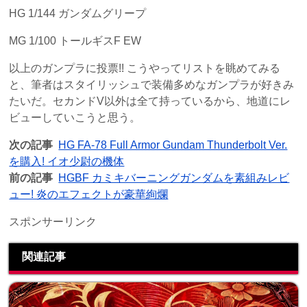
HG 1/144 ガンダムグリープ
MG 1/100 トールギスF EW
以上のガンプラに投票!! こうやってリストを眺めてみる
と、筆者はスタイリッシュで装備多めなガンプラが好きみ
たいだ。セカンドV以外は全て持っているから、地道にレ
ビューしていこうと思う。
次の記事
HG FA-78 Full Armor Gundam Thunderbolt Ver.
を購入! イオ少尉の機体
前の記事
HGBF カミキバーニングガンダムを素組みレビ
ュー! 炎のエフェクトが豪華絢爛
スポンサーリンク
関連記事