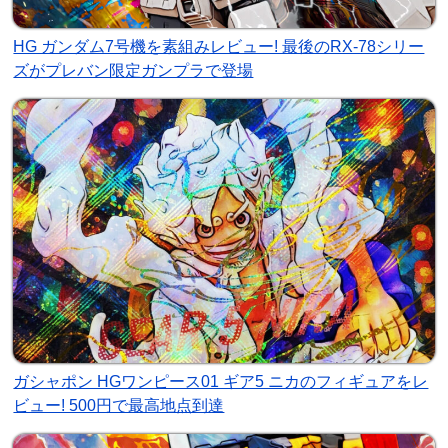
HG ガンダム7号機を素組みレビュー! 最後のRX-78シリー
ズがプレバン限定ガンプラで登場
ガシャポン HGワンピース01 ギア5 ニカのフィギュアをレ
ビュー! 500円で最高地点到達