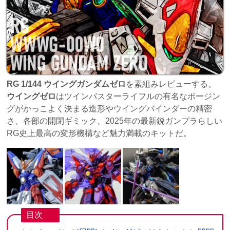
RG 1/144 ウイングガンダムゼロ
を素組みレビューする。
ウイングゼロ
はツインバスターライフルの有名なポージン
グがかっこよく決まる造形やウイングバインダーの精密
さ、各部の開閉ギミック、2025年の最新鋭ガンプラらしい
RG史上最高の変形機構など魅力満載のキットだ。
目次