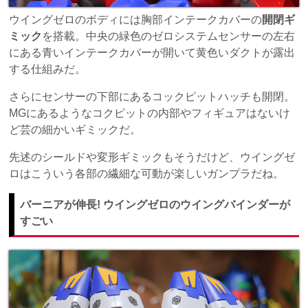
ウイングゼロのボディには胸部インテークカバーの
開閉ギ
ミック
を搭載。中央の緑色のゼロシステムセンサーの左右
にある青いインテークカバーが開いて黄色いダクトが露出
する仕組みだ。
さらにセンサーの下部にあるコックピットハッチも開閉。
MGにあるようなコクピットの内部やフィギュアはないけ
ど芸の細かいギミックだ。
先述のシールドや変形ギミックもそうだけど、ウイングゼ
ロはこういう各部の繊細な可動が楽しいガンプラだね。
バーニアが伸長! ウイングゼロのウイングバインダーが
すごい