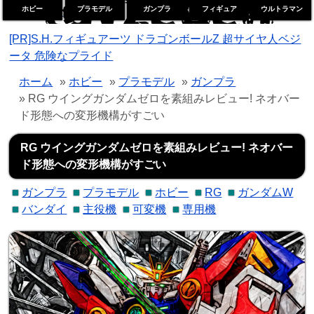
ホビー
プラモデル
ガンプラ
フィギュア
ウルトラマン
トイゼデン
[PR]S.H.フィギュアーツ ドラゴンボールZ 超サイヤ人ベジ
ータ 危険なプライド
ホーム
»
ホビー
»
プラモデル
»
ガンプラ
» RG ウイングガンダムゼロを素組みレビュー! ネオバー
ド形態への変形機構がすごい
RG ウイングガンダムゼロを素組みレビュー! ネオバー
ド形態への変形機構がすごい
ガンプラ
プラモデル
ホビー
RG
ガンダムW
バンダイ
主役機
可変機
専用機