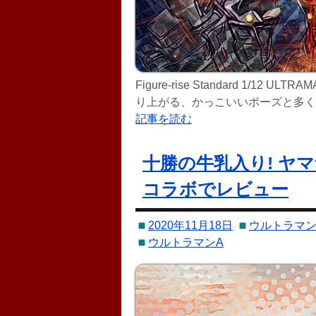
Figure-rise Standard 1/12 U
り上がる、かっこいいポーズと多く
なお、レビューは以下のリンクから
記事を読む
ウルトラセブ
十勝の牛乳入り! ヤ
コラボでレビュー
2020年11月18日
ウルトラマン
ウルトラマンA