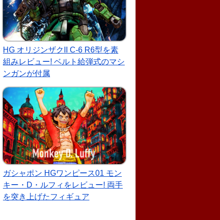
HG オリジンザクII C-6 R6型を素
組みレビュー! ベルト給弾式のマシ
ンガンが付属
ガシャポン HGワンピース01 モン
キー・D・ルフィをレビュー! 両手
を突き上げたフィギュア