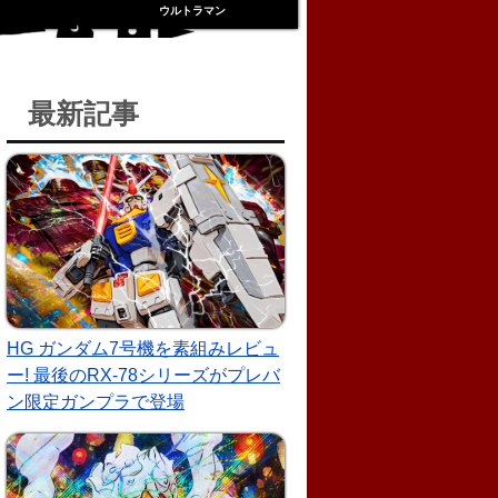
ウルトラマン
最新記事
HG ガンダム7号機を素組みレビュ
ー! 最後のRX-78シリーズがプレバ
ン限定ガンプラで登場