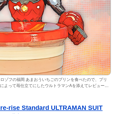
モロゾフの福岡 あまおういちごのプリンを食べたので、プリ
によって苺仕立てにしたウルトラマンAを添えてレビューす
生クリームソースを使用したプリン 福岡 あまおうい
11月1日に発売し、2021年
rise Standard ULTRAMAN SUIT