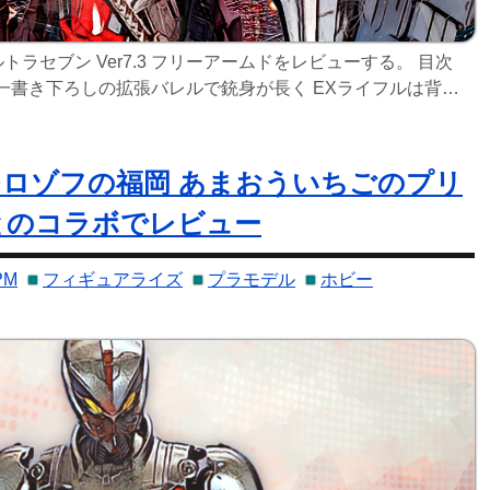
ラセブン Ver7.3 フリーアームドをレビューする。 目次
水栄一書き下ろしの拡張バレルで銃身が長く EXライフルは背中
量感に大きく貢献 圧倒的な破壊力のワイドショット! 巨大兵器から
めるスペ
モロゾフの福岡 あまおういちごのプリ
とのコラボでレビュー
PM
フィギュアライズ
プラモデル
ホビー