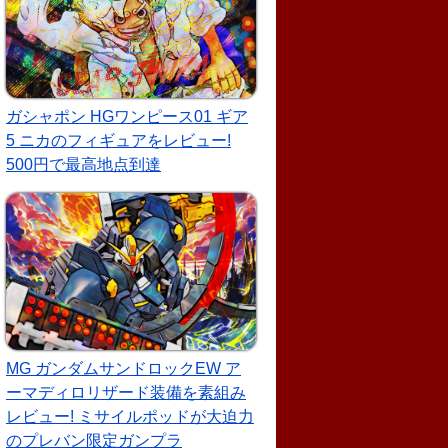
ガシャポン HGワンピース01 ギア
5 ニカのフィギュアをレビュー!
500円で最高地点到達
MG ガンダムサンドロックEW ア
ーマディロリザード装備を素組み
レビュー! ミサイルポッドが大迫力
のプレバン限定ガンプラ