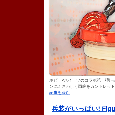
ホビー×スイーツのコラボ第一弾! 
ンにふさわしく両腕をガントレット
る。 福岡県産のあまおういちごと北海道産
記事を読む
ちごのプリンは、モロゾフが2020年
兵装がいっぱい! Figure-