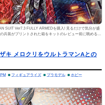
LTRAMAN SUIT Ver7.3 FULLY ARMEDを購入! 見るだけで気分が盛
の兵装がプリントされた箱をキットのレビュー前に眺める。
。 ド迫力のワイドショット! フィギュアライズスタンダード
マザキ メロクリをウルトラマンAとの
PM
フィギュアライズ
プラモデル
ホビー