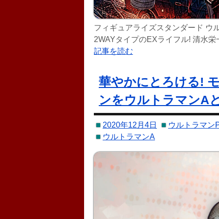
フィギュアライズスタンダード ウルト
2WAYタイプのEXライフル! 清
にマウントできる! Ver7.3の重
記事を読む
ビームを放て 本格的な抜刀が楽し
華やかにとろける! 
ンをウルトラマンA
2020年12月4日
ウルトラマン
ウルトラマンA