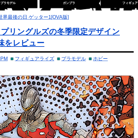
プラモデル
ガンプラ
フィギュア
 世界最後の日 ゲッター1[OVA版]
に! プリングルズの冬季限定デザイン
お味をレビュー
PM
フィギュアライズ
プラモデル
ホビー