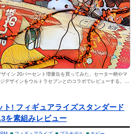
デザイン 20パーセント増量缶を買ってみた。セーター柄やマ
ジデザインをウルトラセブンとのコラボでレビューする。
イン 20%増量缶 うま
年10月あたりから発売
ト! フィギュアライズスタンダード
7.3を素組みレビュー
PM
フィギュアライズ
プラモデル
ホビー