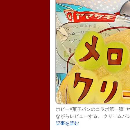
ホビー×菓子パンのコラボ第一弾!
ながらレビューする。 クリームパンに
キのメロクリは、2020年11月の
記事を読む