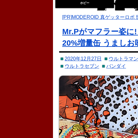
ホビー
トイゼデン
[PR]MODEROID 真ゲッターロボ
Mr.Pがマフラー姿
20%増量缶 うまし
2020年12月27日
ウルトラマン
ウルトラセブン
バンダイ