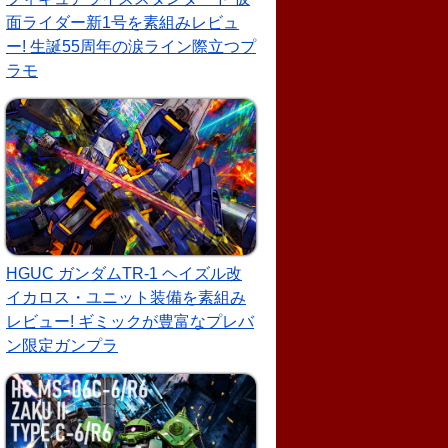
面ライダー新1号を素組みレビュ
ー! 生誕55周年の涙ライン際立つプ
ラモ
HGUC ガンダムTR-1 ヘイズル改
イカロス・ユニット装備を素組み
レビュー! ギミックが豊富なプレバ
ン限定ガンプラ