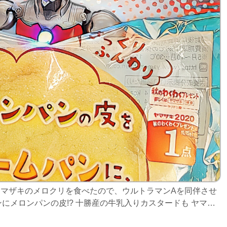
 ヤマザキのメロクリを食べたので、ウルトラマンAを同伴させ
メロンパンの皮!? 十勝産の牛乳入りカスタードも ヤマザ
新商品として登場した。エネルギーは324カロリー、脂質は