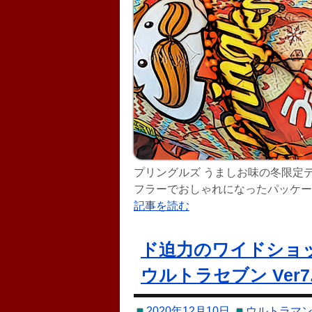
プリングルズ うましお味の冬限定
フラーでおしゃれになったパッケー
Mr.Pがレアなマフラー姿に! 赤いうましお味は プリングルズ 冬季限定デザ
記事を読む
しお味は、日本ケロッグより2020
ド迫力のワイドショッ
ウルトラセブン Ver
2020年12月10日
ウルトラマン